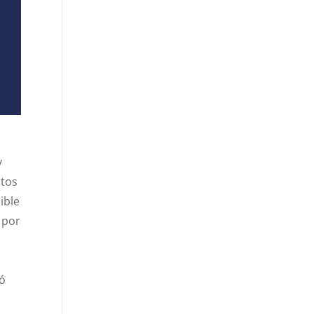
y
ctos
ible
 por
ló